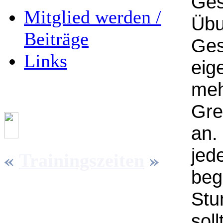
Ges
Mitglied werden /
Übu
Beiträge
Ges
Links
eig
meh
Gre
an.
jed
«
»
Trainingszeiten
beg
Stu
sol