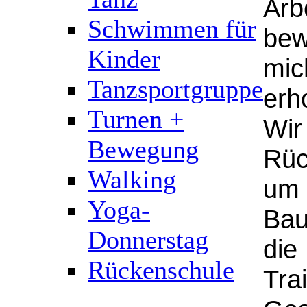
Arb
Schwimmen für
bew
Kinder
mic
Tanzsportgruppe
erh
Turnen +
Wir
Bewegung
Rüc
Walking
um 
Yoga-
Bau
Donnerstag
die
Rückenschule
Trai