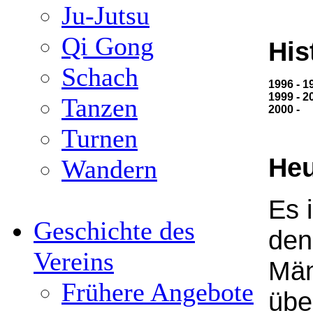
Ju-Jutsu
Qi Gong
His
Schach
1996 - 1
1999 - 2
Tanzen
2000 -
Turnen
Heu
Wandern
Es 
Geschichte des
den
Vereins
Män
Frühere Angebote
übe