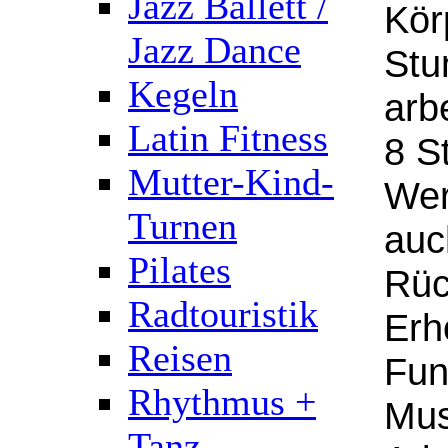
Jazz Ballett /
Kör
Jazz Dance
Stu
Kegeln
arb
Latin Fitness
8 S
Mutter-Kind-
Wer
Turnen
auc
Pilates
Rück
Radtouristik
Erh
Reisen
Fun
Rhythmus +
Mus
Tanz