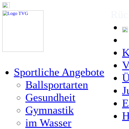
Rüc
K
V
Sportliche Angebote
Ü
Ballsportarten
J
Gesundheit
E
Gymnastik
H
im Wasser