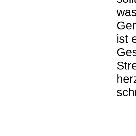
was
Gem
ist
Ges
Str
her
sch