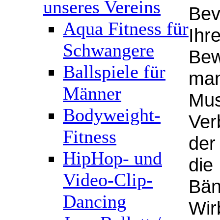
unseres Vereins
Bev
Aqua Fitness für
Ihr
Schwangere
Bew
Ballspiele für
man
Männer
Mus
Bodyweight-
Ver
Fitness
der
HipHop- und
die
Video-Clip-
Bän
Dancing
Wir